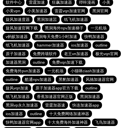
软件中心
雷霆加速
狂飙加速器
哔咔漫画
小美
小美vpn
小美加速器
雷霆vqn加速官网
黑洞官网
旋风加速度器
黑洞加速噐
纸飞机加速器
旋风加速官网下载
黑洞海外npv加速梯子
一元机场
v蚂蚁加速器
黑洞每天免费1小时加速
快鸭加速器
纸飞机加速器
hammer加速器
ios加速器
outline
原子加速器
免费跨墙软件
老王vn加速器
极光vqn官网
加速器黑洞
outline
免费vqn加速下载
免费海外pvn加速器
一元机场
小猫咪ciash加速器
outline
酷通npv加速器
黑豹加速器
风驰加速器官网
旋风vqn加速
原子加速器app官方下载
outline
纸飞机加速器
香蕉加速器官网正版
黑洞加速器
黑洞vp永久加速器
雷霆加器速
快连加速器app
ios加速器
outline
十大免费网络加速神器
快鸭加速器官网app
十大免费海外加速神器
飞鸟加速器