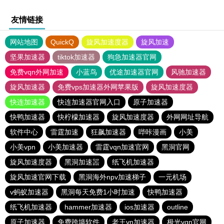
友情链接
网站地图
QuickQ
旋风加速度器
旋风加速
坚果加速器
tiktok加速器
狗急加速器官网
免费vqn外网加速
小蓝鸟
优途加速器官网
风驰加速器
旋风加速器
免费vps加速器外网苹果版
旋风加速度器
快连加速器
快连加速器官网入口
原子加速器
快鸭加速器
快柠檬加速器
旋风加速度器
外网网址导航
软件中心
雷霆加速
狂飙加速器
哔咔漫画
小美
小美vpn
小美加速器
雷霆vqn加速官网
黑洞官网
旋风加速度器
黑洞加速噐
纸飞机加速器
旋风加速官网下载
黑洞海外npv加速梯子
一元机场
v蚂蚁加速器
黑洞每天免费1小时加速
快鸭加速器
纸飞机加速器
hammer加速器
ios加速器
outline
原子加速器
免费跨墙软件
老王vn加速器
极光vqn官网