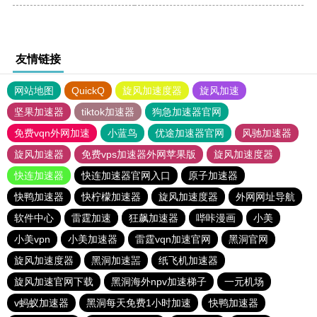
友情链接
网站地图
QuickQ
旋风加速度器
旋风加速
坚果加速器
tiktok加速器
狗急加速器官网
免费vqn外网加速
小蓝鸟
优途加速器官网
风驰加速器
旋风加速器
免费vps加速器外网苹果版
旋风加速度器
快连加速器
快连加速器官网入口
原子加速器
快鸭加速器
快柠檬加速器
旋风加速度器
外网网址导航
软件中心
雷霆加速
狂飙加速器
哔咔漫画
小美
小美vpn
小美加速器
雷霆vqn加速官网
黑洞官网
旋风加速度器
黑洞加速噐
纸飞机加速器
旋风加速官网下载
黑洞海外npv加速梯子
一元机场
v蚂蚁加速器
黑洞每天免费1小时加速
快鸭加速器