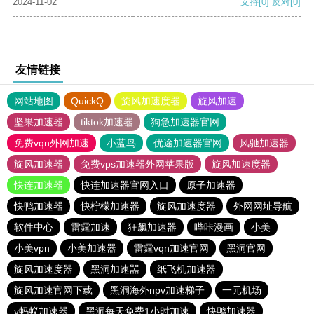
2024-11-02
支持
[0]
反对
[0]
友情链接
网站地图
QuickQ
旋风加速度器
旋风加速
坚果加速器
tiktok加速器
狗急加速器官网
免费vqn外网加速
小蓝鸟
优途加速器官网
风驰加速器
旋风加速器
免费vps加速器外网苹果版
旋风加速度器
快连加速器
快连加速器官网入口
原子加速器
快鸭加速器
快柠檬加速器
旋风加速度器
外网网址导航
软件中心
雷霆加速
狂飙加速器
哔咔漫画
小美
小美vpn
小美加速器
雷霆vqn加速官网
黑洞官网
旋风加速度器
黑洞加速噐
纸飞机加速器
旋风加速官网下载
黑洞海外npv加速梯子
一元机场
v蚂蚁加速器
黑洞每天免费1小时加速
快鸭加速器