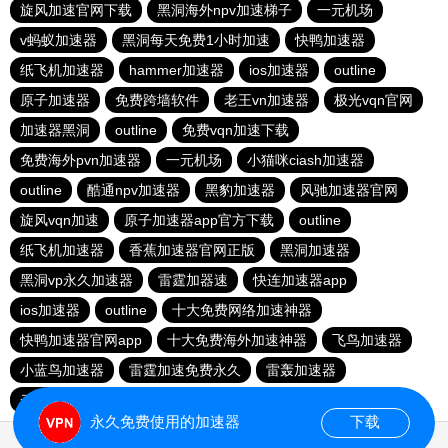
旋风加速官网下载
黑洞海外npv加速梯子
一元机场
v蚂蚁加速器
黑洞每天免费1小时加速
快鸭加速器
纸飞机加速器
hammer加速器
ios加速器
outline
原子加速器
免费跨墙软件
老王vn加速器
极光vqn官网
加速器黑洞
outline
免费vqn加速下载
免费海外pvn加速器
一元机场
小猫咪ciash加速器
outline
酷通npv加速器
黑豹加速器
风驰加速器官网
旋风vqn加速
原子加速器app官方下载
outline
纸飞机加速器
香蕉加速器官网正版
黑洞加速器
黑洞vp永久加速器
雷霆加器速
快连加速器app
ios加速器
outline
十大免费网络加速神器
快鸭加速器官网app
十大免费海外加速神器
飞鸟加速器
小蓝鸟加速器
雷霆加速免费永久
雷轰加速器
云帆加速器
永久免费使用的加速器
下载