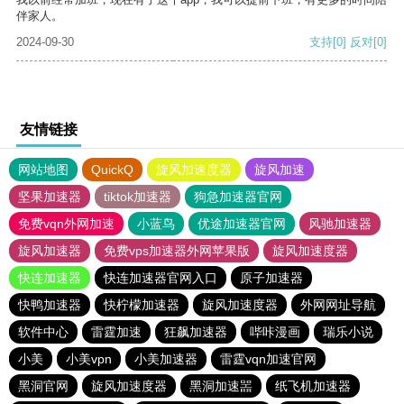
伴家人。
2024-09-30
支持
[0]
反对
[0]
友情链接
网站地图
QuickQ
旋风加速度器
旋风加速
坚果加速器
tiktok加速器
狗急加速器官网
免费vqn外网加速
小蓝鸟
优途加速器官网
风驰加速器
旋风加速器
免费vps加速器外网苹果版
旋风加速度器
快连加速器
快连加速器官网入口
原子加速器
快鸭加速器
快柠檬加速器
旋风加速度器
外网网址导航
软件中心
雷霆加速
狂飙加速器
哔咔漫画
瑞乐小说
小美
小美vpn
小美加速器
雷霆vqn加速官网
黑洞官网
旋风加速度器
黑洞加速噐
纸飞机加速器