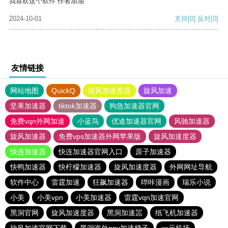
我喜欢这个软件 作者加油
2024-10-01
支持
[0]
反对
[0]
友情链接
网站地图
QuickQ
旋风加速度器
旋风加速
坚果加速器
tiktok加速器
狗急加速器官网
免费vqn外网加速
小蓝鸟
优途加速器官网
风驰加速器
旋风加速器
免费vps加速器外网苹果版
旋风加速度器
快连加速器
快连加速器官网入口
原子加速器
快鸭加速器
快柠檬加速器
旋风加速度器
外网网址导航
软件中心
雷霆加速
狂飙加速器
哔咔漫画
瑞乐小说
小美
小美vpn
小美加速器
雷霆vqn加速官网
黑洞官网
旋风加速度器
黑洞加速噐
纸飞机加速器