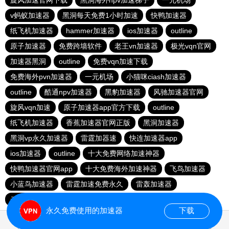
旋风加速官网下载
黑洞海外npv加速梯子
一元机场
v蚂蚁加速器
黑洞每天免费1小时加速
快鸭加速器
纸飞机加速器
hammer加速器
ios加速器
outline
原子加速器
免费跨墙软件
老王vn加速器
极光vqn官网
加速器黑洞
outline
免费vqn加速下载
免费海外pvn加速器
一元机场
小猫咪ciash加速器
outline
酷通npv加速器
黑豹加速器
风驰加速器官网
旋风vqn加速
原子加速器app官方下载
outline
纸飞机加速器
香蕉加速器官网正版
黑洞加速器
黑洞vp永久加速器
雷霆加器速
快连加速器app
ios加速器
outline
十大免费网络加速神器
快鸭加速器官网app
十大免费海外加速神器
飞鸟加速器
小蓝鸟加速器
雷霆加速免费永久
雷轰加速器
云帆加速器
永久免费使用的加速器
下载
0.022304s