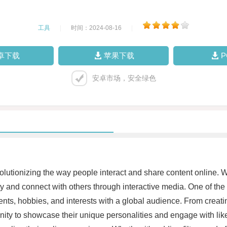
工具
|
时间：2024-08-16
|
卓下载
苹果下载
安卓市场，安全绿色
evolutionizing the way people interact and share content online.
ty and connect with others through interactive media. One of the 
ents, hobbies, and interests with a global audience. From creatin
nity to showcase their unique personalities and engage with lik