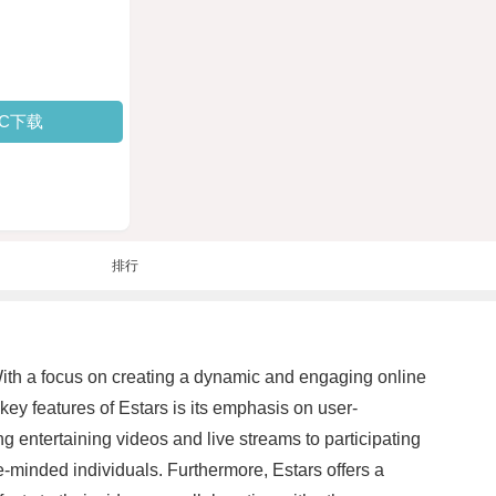
PC下载
排行
 With a focus on creating a dynamic and engaging online
key features of Estars is its emphasis on user-
g entertaining videos and live streams to participating
e-minded individuals. Furthermore, Estars offers a