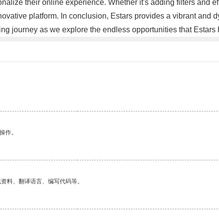
alize their online experience. Whether it's adding filters and eff
innovative platform. In conclusion, Estars provides a vibrant and 
ting journey as we explore the endless opportunities that Estars 
悉操作。
找资料、翻译语言、编写代码等。