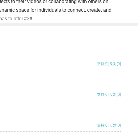
ects to their videos or collaborating with others on
dynamic space for individuals to connect, create, and
has to offer.#3#
支持
[0]
反对
[0]
支持
[0]
反对
[0]
支持
[0]
反对
[0]