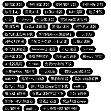
快鸭加速器
快柠檬加速器
旋风加速度器
外网网址导航
软件中心
雷霆加速
狂飙加速器
哔咔漫画
瑞乐小说
小美
小美vpn
小美加速器
雷霆vqn加速官网
黑洞官网
旋风加速度器
黑洞加速噐
纸飞机加速器
旋风加速官网下载
黑洞海外npv加速梯子
一元机场
v蚂蚁加速器
黑洞每天免费1小时加速
快鸭加速器
纸飞机加速器
hammer加速器
ios加速器
outline
原子加速器
免费跨墙软件
老王vn加速器
极光vqn官网
加速器黑洞
outline
免费vqn加速下载
免费海外pvn加速器
一元机场
小猫咪ciash加速器
outline
酷通npv加速器
黑豹加速器
风驰加速器官网
旋风vqn加速
原子加速器app官方下载
outline
纸飞机加速器
香蕉加速器官网正版
黑洞加速器
黑洞vp永久加速器
雷霆加器速
快连加速器app
ios加速器
outline
十大免费网络加速神器