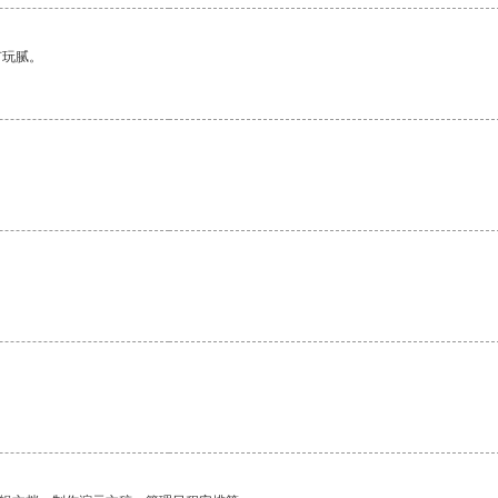
有玩腻。
。