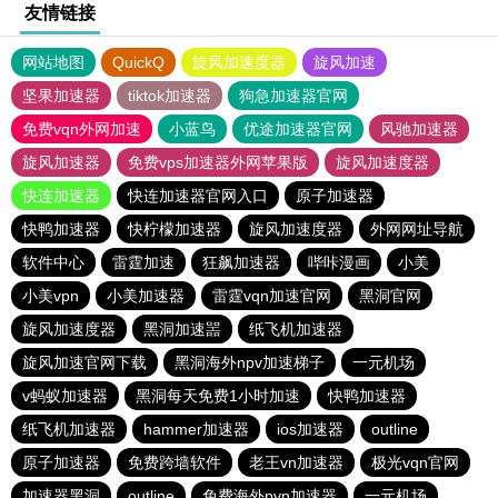
友情链接
网站地图
QuickQ
旋风加速度器
旋风加速
坚果加速器
tiktok加速器
狗急加速器官网
免费vqn外网加速
小蓝鸟
优途加速器官网
风驰加速器
旋风加速器
免费vps加速器外网苹果版
旋风加速度器
快连加速器
快连加速器官网入口
原子加速器
快鸭加速器
快柠檬加速器
旋风加速度器
外网网址导航
软件中心
雷霆加速
狂飙加速器
哔咔漫画
小美
小美vpn
小美加速器
雷霆vqn加速官网
黑洞官网
旋风加速度器
黑洞加速噐
纸飞机加速器
旋风加速官网下载
黑洞海外npv加速梯子
一元机场
v蚂蚁加速器
黑洞每天免费1小时加速
快鸭加速器
纸飞机加速器
hammer加速器
ios加速器
outline
原子加速器
免费跨墙软件
老王vn加速器
极光vqn官网
加速器黑洞
outline
免费海外pvn加速器
一元机场