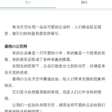
简介
排行
每当天空出现一朵朵可爱的云朵时，人们都会驻足观
赏，被它们的轻盈和柔软所吸引。
最萌の云官网
有的云朵像是一只可爱的小羊，有的像是一个甜美的笑
脸，有的甚至还形成了各种有趣的图案。
在阳光的照射下，云朵们散发出七彩的光芒，仿佛是来
自天堂的使者。
最萌の云在天空中飘逸自如，给人们带来无限的想象和
快乐。
它们是大自然最美丽的表现，也是人们心中永恒的憧
憬。
让我们一起抬头仰望天空，感受这些可爱的云朵给我们
带来的快乐和愉悦吧！。