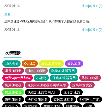
2025-01-16
支持
[0]
反对
[0]
游客
这款加速器VPM应用程序已经为我们带来了无限的隐私和自由。
2025-01-16
支持
[0]
反对
[0]
友情链接
网站地图
QuickQ
旋风加速度器
旋风加速
坚果加速器
tiktok加速器
狗急加速器官网
免费vqn外网加速
小蓝鸟
优途加速器官网
风驰加速器
旋风加速器
免费vps加速器外网苹果版
旋风加速度器
快连加速器
快连加速器官网入口
原子加速器
快鸭加速器
快柠檬加速器
旋风加速度器
外网网址导航
软件中心
雷霆加速
狂飙加速器
哔咔漫画
小美