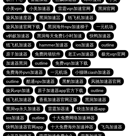
小美vpn
小美加速器
雷霆vqn加速官网
黑洞官网
旋风加速度器
黑洞加速噐
纸飞机加速器
旋风加速官网下载
黑洞海外npv加速梯子
一元机场
v蚂蚁加速器
黑洞每天免费1小时加速
快鸭加速器
纸飞机加速器
hammer加速器
ios加速器
outline
原子加速器
免费跨墙软件
老王vn加速器
极光vqn官网
加速器黑洞
outline
免费vqn加速下载
免费海外pvn加速器
一元机场
小猫咪ciash加速器
outline
酷通npv加速器
黑豹加速器
风驰加速器官网
旋风vqn加速
原子加速器app官方下载
outline
纸飞机加速器
香蕉加速器官网正版
黑洞加速器
黑洞vp永久加速器
雷霆加器速
快连加速器app
ios加速器
outline
十大免费网络加速神器
快鸭加速器官网app
十大免费海外加速神器
飞鸟加速器