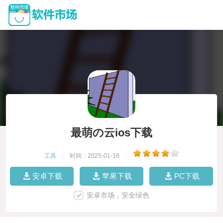
最萌の云ios下载
工具
|
时间：2025-01-16
|
安卓下载
苹果下载
PC下载
安卓市场，安全绿色