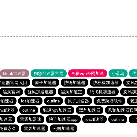
tiktok加速器
狗急加速器官网
免费vqn外网加速
小蓝鸟
优
加速器官网入口
原子加速器
快鸭加速器
快柠檬加速器
旋风
黑洞官网
旋风加速度器
黑洞加速噐
纸飞机加速器
旋风加
er加速器
ios加速器
outline
原子加速器
免费跨墙软件
老
sh加速器
outline
酷通npv加速器
黑豹加速器
风驰加速器官
久加速器
雷霆加器速
快连加速器app
ios加速器
outline
十
免费永久
雷轰加速器
云帆加速器