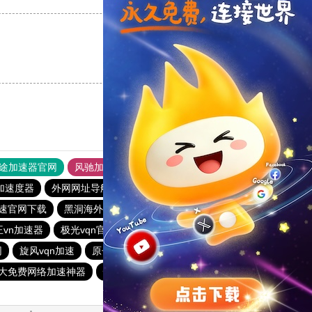
支持
[0]
反对
[0]
途加速器官网
风驰加速器
旋风加速器
加速度器
外网网址导航
软件中心
雷霆加速
狂飙加速器
速官网下载
黑洞海外npv加速梯子
一元机场
v蚂蚁加速器
王vn加速器
极光vqn官网
加速器黑洞
outline
网
旋风vqn加速
原子加速器app官方下载
outline
大免费网络加速神器
快鸭加速器官网app