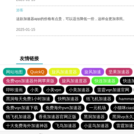
游客
这款加速器app的价格有点贵，可以适当降低一些，这样会更加亲民。
2025-01-15
友情链接
网站地图
QuickQ
旋风加速度器
旋风加速
坚果加速器
免费vps加速器外网苹果版
旋风加速度器
快连加速器
快连
哔咔漫画
小美
小美vpn
小美加速器
雷霆vqn加速官网
黑洞每天免费1小时加速
快鸭加速器
纸飞机加速器
hamm
免费vqn加速下载
免费海外pvn加速器
一元机场
小猫咪cia
纸飞机加速器
香蕉加速器官网正版
黑洞加速器
黑洞vp永
十大免费海外加速神器
飞鸟加速器
小蓝鸟加速器
雷霆加速