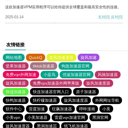
这款加速器VPM应用程序可以给你提供全球覆盖和最高安全性的连接。
2025-01-14
支持
[0]
反对
[0]
友情链接
网站地图
QuickQ
旋风加速度器
旋风加速
坚果加速器
tiktok加速器
狗急加速器官网
免费vqn外网加速
小蓝鸟
优途加速器官网
风驰加速器
旋风加速器
免费vps加速器外网苹果版
旋风加速度器
快连加速器
快连加速器官网入口
原子加速器
快鸭加速器
快柠檬加速器
旋风加速度器
外网网址导航
软件中心
雷霆加速
狂飙加速器
哔咔漫画
小美
小美vpn
小美加速器
雷霆vqn加速官网
黑洞官网
旋风加速度器
黑洞加速噐
纸飞机加速器