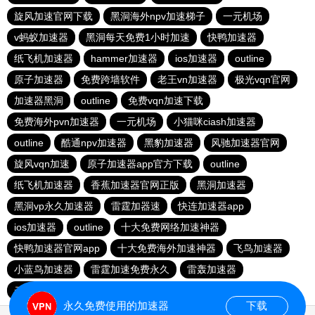
旋风加速官网下载
黑洞海外npv加速梯子
一元机场
v蚂蚁加速器
黑洞每天免费1小时加速
快鸭加速器
纸飞机加速器
hammer加速器
ios加速器
outline
原子加速器
免费跨墙软件
老王vn加速器
极光vqn官网
加速器黑洞
outline
免费vqn加速下载
免费海外pvn加速器
一元机场
小猫咪ciash加速器
outline
酷通npv加速器
黑豹加速器
风驰加速器官网
旋风vqn加速
原子加速器app官方下载
outline
纸飞机加速器
香蕉加速器官网正版
黑洞加速器
黑洞vp永久加速器
雷霆加器速
快连加速器app
ios加速器
outline
十大免费网络加速神器
快鸭加速器官网app
十大免费海外加速神器
飞鸟加速器
小蓝鸟加速器
雷霆加速免费永久
雷轰加速器
云帆加速器
永久免费使用的加速器
下载