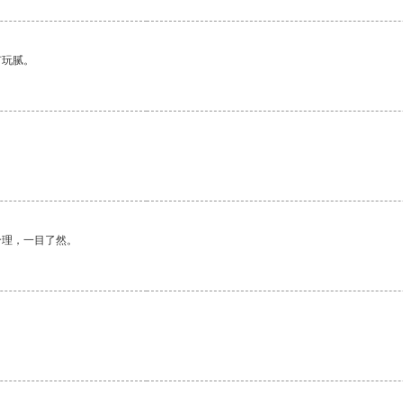
有玩腻。
合理，一目了然。
。