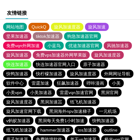
友情链接
网站地图
QuickQ
旋风加速度器
旋风加速
坚果加速器
tiktok加速器
狗急加速器官网
免费vqn外网加速
小蓝鸟
优途加速器官网
风驰加速器
旋风加速器
免费vps加速器外网苹果版
旋风加速度器
快连加速器
快连加速器官网入口
原子加速器
快鸭加速器
快柠檬加速器
旋风加速度器
外网网址导航
软件中心
雷霆加速
狂飙加速器
哔咔漫画
小美
小美vpn
小美加速器
雷霆vqn加速官网
黑洞官网
旋风加速度器
黑洞加速噐
纸飞机加速器
旋风加速官网下载
黑洞海外npv加速梯子
一元机场
v蚂蚁加速器
黑洞每天免费1小时加速
快鸭加速器
纸飞机加速器
hammer加速器
ios加速器
outline
原子加速器
免费跨墙软件
老王vn加速器
极光vqn官网