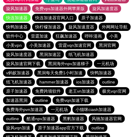
旋风加速器
免费vps加速器外网苹果版
旋风加速度器
快连加速器
快连加速器官网入口
原子加速器
快鸭加速器
快柠檬加速器
旋风加速度器
外网网址导航
软件中心
雷霆加速
狂飙加速器
哔咔漫画
小美
小美vpn
小美加速器
雷霆vqn加速官网
黑洞官网
旋风加速度器
黑洞加速噐
纸飞机加速器
旋风加速官网下载
黑洞海外npv加速梯子
一元机场
v蚂蚁加速器
黑洞每天免费1小时加速
快鸭加速器
纸飞机加速器
hammer加速器
ios加速器
outline
原子加速器
免费跨墙软件
老王vn加速器
极光vqn官网
加速器黑洞
outline
免费vqn加速下载
免费海外pvn加速器
一元机场
小猫咪ciash加速器
outline
酷通npv加速器
黑豹加速器
风驰加速器官网
旋风vqn加速
原子加速器app官方下载
outline