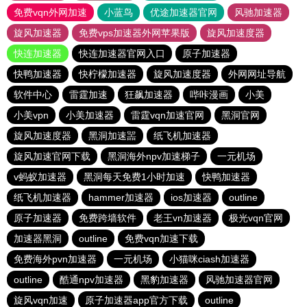
免费vqn外网加速
小蓝鸟
优途加速器官网
风驰加速器
旋风加速器
免费vps加速器外网苹果版
旋风加速度器
快连加速器
快连加速器官网入口
原子加速器
快鸭加速器
快柠檬加速器
旋风加速度器
外网网址导航
软件中心
雷霆加速
狂飙加速器
哔咔漫画
小美
小美vpn
小美加速器
雷霆vqn加速官网
黑洞官网
旋风加速度器
黑洞加速噐
纸飞机加速器
旋风加速官网下载
黑洞海外npv加速梯子
一元机场
v蚂蚁加速器
黑洞每天免费1小时加速
快鸭加速器
纸飞机加速器
hammer加速器
ios加速器
outline
原子加速器
免费跨墙软件
老王vn加速器
极光vqn官网
加速器黑洞
outline
免费vqn加速下载
免费海外pvn加速器
一元机场
小猫咪ciash加速器
outline
酷通npv加速器
黑豹加速器
风驰加速器官网
旋风vqn加速
原子加速器app官方下载
outline