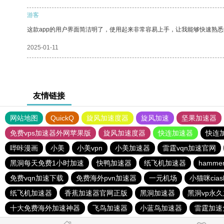
游客
这款app的用户界面简洁明了，使用起来非常容易上手，让我能够快速熟
2025-01-11
友情链接
网站地图
QuickQ
旋风加速度器
旋风加速
坚果加速器
免费vps加速器外网苹果版
旋风加速度器
快连加速器
快连
哔咔漫画
小美
小美vpn
小美加速器
雷霆vqn加速官网
黑洞每天免费1小时加速
快鸭加速器
纸飞机加速器
hamm
免费vqn加速下载
免费海外pvn加速器
一元机场
小猫咪cia
纸飞机加速器
香蕉加速器官网正版
黑洞加速器
黑洞vp永
十大免费海外加速神器
飞鸟加速器
小蓝鸟加速器
雷霆加速