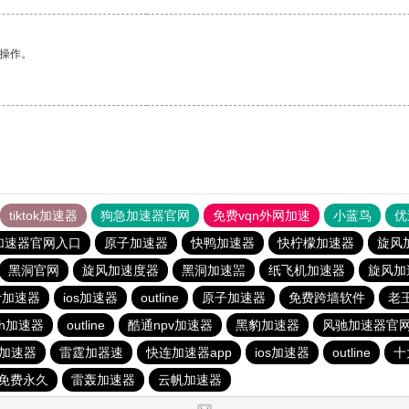
悉操作。
tiktok加速器
狗急加速器官网
免费vqn外网加速
小蓝鸟
优
加速器官网入口
原子加速器
快鸭加速器
快柠檬加速器
旋风
黑洞官网
旋风加速度器
黑洞加速噐
纸飞机加速器
旋风加
er加速器
ios加速器
outline
原子加速器
免费跨墙软件
老
sh加速器
outline
酷通npv加速器
黑豹加速器
风驰加速器官
久加速器
雷霆加器速
快连加速器app
ios加速器
outline
十
免费永久
雷轰加速器
云帆加速器