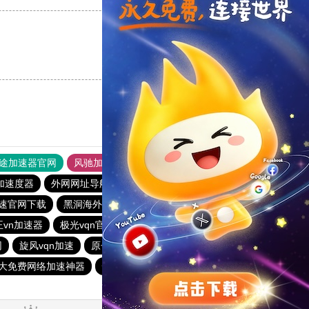
支持
[0]
反对
[0]
途加速器官网
风驰加速器
旋风加速器
加速度器
外网网址导航
软件中心
雷霆加速
狂飙加速器
速官网下载
黑洞海外npv加速梯子
一元机场
v蚂蚁加速器
王vn加速器
极光vqn官网
加速器黑洞
outline
网
旋风vqn加速
原子加速器app官方下载
outline
大免费网络加速神器
快鸭加速器官网app