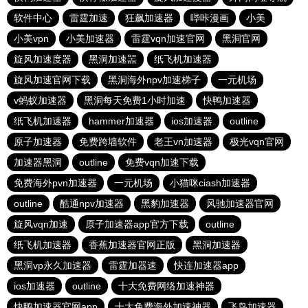
软件中心
雷霆加速
狂飙加速器
哔咔漫画
小美
小美vpn
小美加速器
雷霆vqn加速官网
黑洞官网
旋风加速度器
黑洞加速噐
纸飞机加速器
旋风加速官网下载
黑洞海外npv加速梯子
一元机场
v蚂蚁加速器
黑洞每天免费1小时加速
快鸭加速器
纸飞机加速器
hammer加速器
ios加速器
outline
原子加速器
免费跨墙软件
老王vn加速器
极光vqn官网
加速器黑洞
outline
免费vqn加速下载
免费海外pvn加速器
一元机场
小猫咪ciash加速器
outline
酷通npv加速器
黑豹加速器
风驰加速器官网
旋风vqn加速
原子加速器app官方下载
outline
纸飞机加速器
香蕉加速器官网正版
黑洞加速器
黑洞vp永久加速器
雷霆加器速
快连加速器app
ios加速器
outline
十大免费网络加速神器
快鸭加速器官网app
十大免费海外加速神器
飞鸟加速器