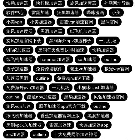
快鸭加速器
快柠檬加速器
旋风加速度器
外网网址导航
软件中心
雷霆加速
狂飙加速器
哔咔漫画
小美
小美vpn
小美加速器
雷霆vqn加速官网
黑洞官网
旋风加速度器
黑洞加速噐
纸飞机加速器
旋风加速官网下载
黑洞海外npv加速梯子
一元机场
v蚂蚁加速器
黑洞每天免费1小时加速
快鸭加速器
纸飞机加速器
hammer加速器
ios加速器
outline
原子加速器
免费跨墙软件
老王vn加速器
极光vqn官网
加速器黑洞
outline
免费vqn加速下载
免费海外pvn加速器
一元机场
小猫咪ciash加速器
outline
酷通npv加速器
黑豹加速器
风驰加速器官网
旋风vqn加速
原子加速器app官方下载
outline
纸飞机加速器
香蕉加速器官网正版
黑洞加速器
黑洞vp永久加速器
雷霆加器速
快连加速器app
ios加速器
outline
十大免费网络加速神器