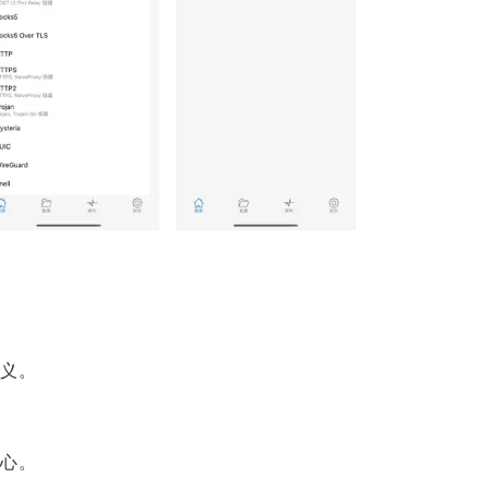
义。
心。