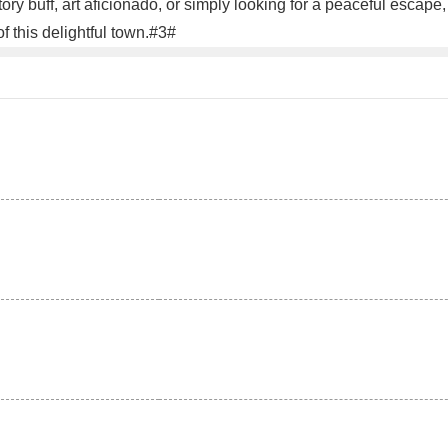
story buff, art aficionado, or simply looking for a peaceful esca
f this delightful town.#3#