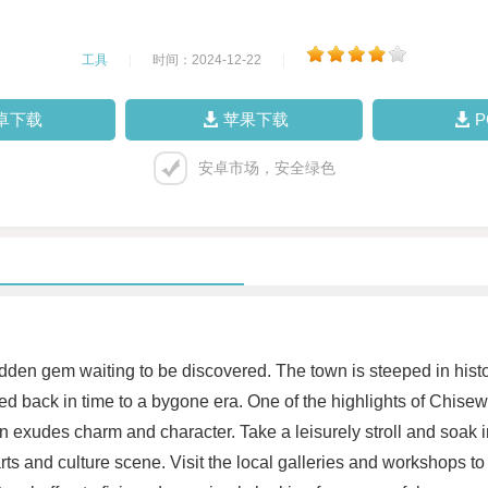
工具
|
时间：2024-12-22
|
卓下载
苹果下载
安卓市场，安全绿色
hidden gem waiting to be discovered. The town is steeped in histo
rted back in time to a bygone era. One of the highlights of Chisew
 exudes charm and character. Take a leisurely stroll and soak in 
arts and culture scene. Visit the local galleries and workshops to