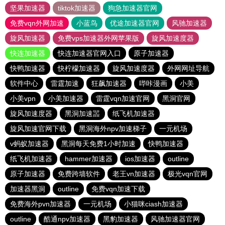
坚果加速器
tiktok加速器
狗急加速器官网
免费vqn外网加速
小蓝鸟
优途加速器官网
风驰加速器
旋风加速器
免费vps加速器外网苹果版
旋风加速度器
快连加速器
快连加速器官网入口
原子加速器
快鸭加速器
快柠檬加速器
旋风加速度器
外网网址导航
软件中心
雷霆加速
狂飙加速器
哔咔漫画
小美
小美vpn
小美加速器
雷霆vqn加速官网
黑洞官网
旋风加速度器
黑洞加速噐
纸飞机加速器
旋风加速官网下载
黑洞海外npv加速梯子
一元机场
v蚂蚁加速器
黑洞每天免费1小时加速
快鸭加速器
纸飞机加速器
hammer加速器
ios加速器
outline
原子加速器
免费跨墙软件
老王vn加速器
极光vqn官网
加速器黑洞
outline
免费vqn加速下载
免费海外pvn加速器
一元机场
小猫咪ciash加速器
outline
酷通npv加速器
黑豹加速器
风驰加速器官网