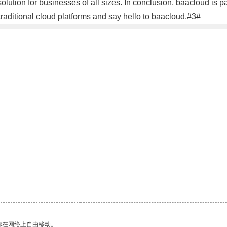
 solution for businesses of all sizes. In conclusion, baacloud is p
raditional cloud platforms and say hello to baacloud.#3#
你在网络上自由移动。