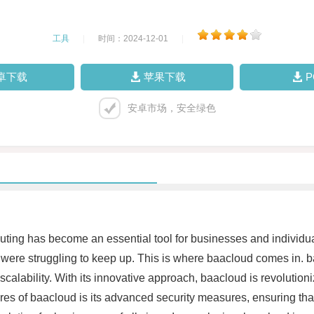
工具
|
时间：2024-12-01
|
卓下载
苹果下载
安卓市场，安全绿色
ting has become an essential tool for businesses and individu
ms were struggling to keep up. This is where baacloud comes in. 
nd scalability. With its innovative approach, baacloud is revoluti
es of baacloud is its advanced security measures, ensuring that y