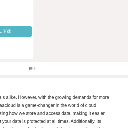
PC下载
排行
als alike. However, with the growing demands for more
baacloud is a game-changer in the world of cloud
onizing how we store and access data, making it easier
our data is protected at all times. Additionally, its