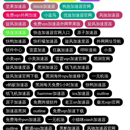
坚果加速器
tiktok加速器
狗急加速器官网
免费vqn外网加速
小蓝鸟
优途加速器官网
风驰加速器
旋风加速器
免费vps加速器外网苹果版
旋风加速度器
快连加速器
快连加速器官网入口
原子加速器
快鸭加速器
快柠檬加速器
旋风加速度器
外网网址导航
软件中心
雷霆加速
狂飙加速器
哔咔漫画
小美
小美vpn
小美加速器
雷霆vqn加速官网
黑洞官网
旋风加速度器
黑洞加速噐
纸飞机加速器
旋风加速官网下载
黑洞海外npv加速梯子
一元机场
v蚂蚁加速器
黑洞每天免费1小时加速
快鸭加速器
纸飞机加速器
hammer加速器
ios加速器
outline
原子加速器
免费跨墙软件
老王vn加速器
极光vqn官网
加速器黑洞
outline
免费vqn加速下载
免费海外pvn加速器
一元机场
小猫咪ciash加速器
outline
酷通npv加速器
黑豹加速器
风驰加速器官网