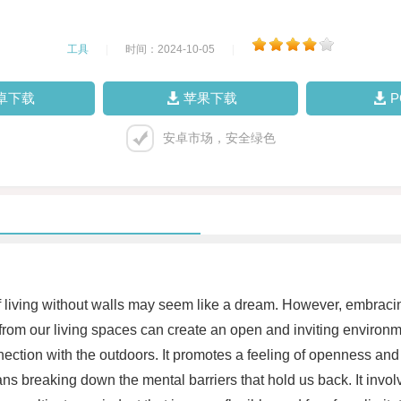
工具
|
时间：2024-10-05
|
卓下载
苹果下载
安卓市场，安全绿色
 of living without walls may seem like a dream. However, embracin
from our living spaces can create an open and inviting environmen
nection with the outdoors. It promotes a feeling of openness and
eans breaking down the mental barriers that hold us back. It in