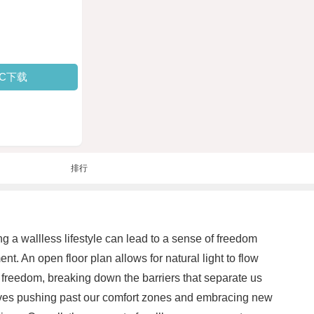
PC下载
排行
g a wallless lifestyle can lead to a sense of freedom
t. An open floor plan allows for natural light to flow
 freedom, breaking down the barriers that separate us
volves pushing past our comfort zones and embracing new