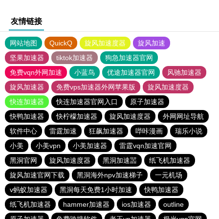
友情链接
网站地图
QuickQ
旋风加速度器
旋风加速
坚果加速器
tiktok加速器
狗急加速器官网
免费vqn外网加速
小蓝鸟
优途加速器官网
风驰加速器
旋风加速器
免费vps加速器外网苹果版
旋风加速度器
快连加速器
快连加速器官网入口
原子加速器
快鸭加速器
快柠檬加速器
旋风加速度器
外网网址导航
软件中心
雷霆加速
狂飙加速器
哔咔漫画
瑞乐小说
小美
小美vpn
小美加速器
雷霆vqn加速官网
黑洞官网
旋风加速度器
黑洞加速噐
纸飞机加速器
旋风加速官网下载
黑洞海外npv加速梯子
一元机场
v蚂蚁加速器
黑洞每天免费1小时加速
快鸭加速器
纸飞机加速器
hammer加速器
ios加速器
outline