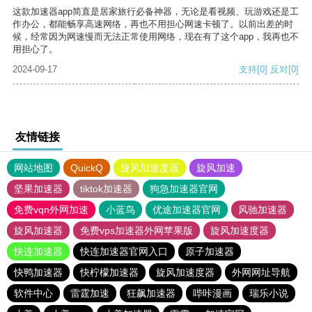
这款加速器app简直是居家旅行必备神器，无论是看视频、玩游戏还是工
作办公，都能畅享高速网络，再也不用担心网速卡顿了。以前出差的时
候，经常因为网速慢而无法正常使用网络，现在有了这个app，我再也不
用担心了。
2024-09-17
支持
[0]
反对
[0]
友情链接
网站地图
QuickQ
旋风加速度器
旋风加速
坚果加速器
tiktok加速器
狗急加速器官网
免费vqn外网加速
小蓝鸟
优途加速器官网
风驰加速器
旋风加速器
免费vps加速器外网苹果版
旋风加速度器
快连加速器
快连加速器官网入口
原子加速器
快鸭加速器
快柠檬加速器
旋风加速度器
外网网址导航
软件中心
雷霆加速
狂飙加速器
哔咔漫画
瑞乐小说