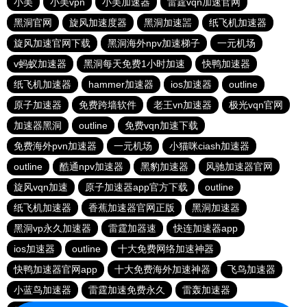
小美
小美vpn
小美加速器
雷霆vqn加速官网
黑洞官网
旋风加速度器
黑洞加速噐
纸飞机加速器
旋风加速官网下载
黑洞海外npv加速梯子
一元机场
v蚂蚁加速器
黑洞每天免费1小时加速
快鸭加速器
纸飞机加速器
hammer加速器
ios加速器
outline
原子加速器
免费跨墙软件
老王vn加速器
极光vqn官网
加速器黑洞
outline
免费vqn加速下载
免费海外pvn加速器
一元机场
小猫咪ciash加速器
outline
酷通npv加速器
黑豹加速器
风驰加速器官网
旋风vqn加速
原子加速器app官方下载
outline
纸飞机加速器
香蕉加速器官网正版
黑洞加速器
黑洞vp永久加速器
雷霆加器速
快连加速器app
ios加速器
outline
十大免费网络加速神器
快鸭加速器官网app
十大免费海外加速神器
飞鸟加速器
小蓝鸟加速器
雷霆加速免费永久
雷轰加速器