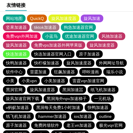
友情链接
网站地图
QuickQ
旋风加速度器
旋风加速
坚果加速器
tiktok加速器
狗急加速器官网
免费vqn外网加速
小蓝鸟
优途加速器官网
风驰加速器
旋风加速器
免费vps加速器外网苹果版
旋风加速度器
快连加速器
快连加速器官网入口
原子加速器
快鸭加速器
快柠檬加速器
旋风加速度器
外网网址导航
软件中心
雷霆加速
狂飙加速器
哔咔漫画
瑞乐小说
小美
小美vpn
小美加速器
雷霆vqn加速官网
黑洞官网
旋风加速度器
黑洞加速噐
纸飞机加速器
旋风加速官网下载
黑洞海外npv加速梯子
一元机场
v蚂蚁加速器
黑洞每天免费1小时加速
快鸭加速器
纸飞机加速器
hammer加速器
ios加速器
outline
原子加速器
免费跨墙软件
老王vn加速器
极光vqn官网