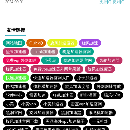
2024-09-01
支持
[0]
反对
[0]
友情链接
网站地图
QuickQ
旋风加速度器
旋风加速
坚果加速器
tiktok加速器
狗急加速器官网
免费vqn外网加速
小蓝鸟
优途加速器官网
风驰加速器
旋风加速器
免费vps加速器外网苹果版
旋风加速度器
快连加速器
快连加速器官网入口
原子加速器
快鸭加速器
快柠檬加速器
旋风加速度器
外网网址导航
软件中心
雷霆加速
狂飙加速器
哔咔漫画
瑞乐小说
小美
小美vpn
小美加速器
雷霆vqn加速官网
黑洞官网
旋风加速度器
黑洞加速噐
纸飞机加速器
旋风加速官网下载
黑洞海外npv加速梯子
一元机场