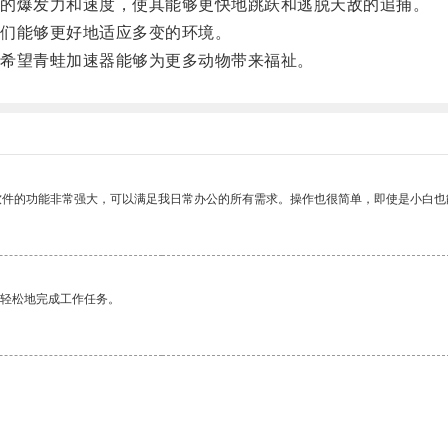
的爆发力和速度，使其能够更快地跳跃和逃脱天敌的追捕。
们能够更好地适应多变的环境。
希望青蛙加速器能够为更多动物带来福祉。
软件的功能非常强大，可以满足我日常办公的所有需求。操作也很简单，即使是小白也
更轻松地完成工作任务。