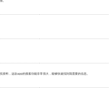
情。
。
找资料，这款app的搜索功能非常强大，能够快速找到我需要的信息。