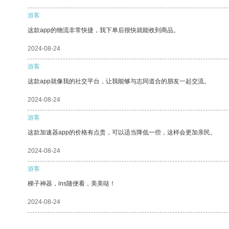
游客
这款app的物流非常快捷，我下单后很快就能收到商品。
2024-08-24
游客
这款app就像我的社交平台，让我能够与志同道合的朋友一起交流。
2024-08-24
游客
这款加速器app的价格有点贵，可以适当降低一些，这样会更加亲民。
2024-08-24
游客
梯子神器，ins随便看，美美哒！
2024-08-24