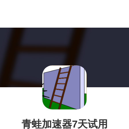
青蛙加速器7天试用