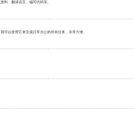
找资料、翻译语言、编写代码等。
。我可以使用它来完成日常办公的所有任务，非常方便。