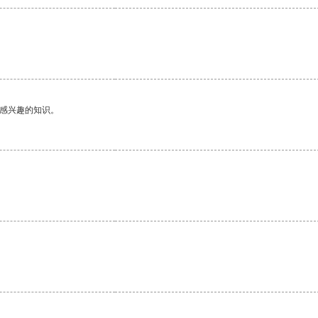
己感兴趣的知识。
。