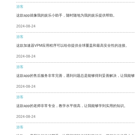
游客
这款app就像我的娱乐小助手，随时随地为我的娱乐提供帮助。
2024-08-24
游客
这款加速器VPM应用程序可以给你提供全球覆盖和最高安全性的连接。
2024-08-24
游客
这款app的售后服务非常完善，遇到问题总是能够得到妥善解决，让我能
2024-08-24
游客
这款app的老师非常专业，教学水平很高，让我能够学到实用的知识。
2024-08-24
游客